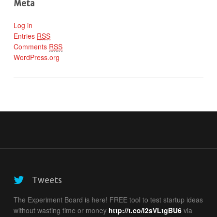
Meta
Log in
Entries
RSS
Comments
RSS
WordPress.org
Tweets
The Experiment Board is here! FREE tool to test startup ideas
without wasting time or money
http://t.co/I2sVLtgBU6
via