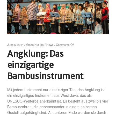
June 5, 2014
/
Vanda Nur Ilmi
/
News
/
Comments Off
Angklung: Das
einzigartige
Bambusinstrument
Mit jedem Instrument nur ein einziger Ton, das Angklung ist
ein einzigartiges Instrument aus West-Java, das als
UNESCO-Welterbe anerkannt ist. Es besteht aus zwei bis vier
Bambusrohren, die nebeneinander in einem hölzernen
Gestell aufgehängt sind. Am unteren Ende werden sie durch