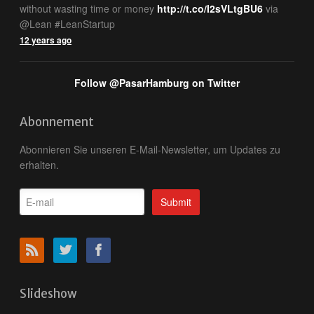
without wasting time or money
http://t.co/I2sVLtgBU6
via
@Lean #LeanStartup
12 years ago
Follow @PasarHamburg on Twitter
Abonnement
Abonnieren Sie unseren E-Mail-Newsletter, um Updates zu
erhalten.
Slideshow