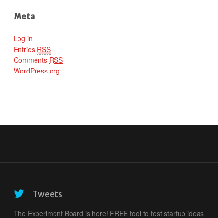
Meta
Log in
Entries
RSS
Comments
RSS
WordPress.org
Tweets
The Experiment Board is here! FREE tool to test startup ideas