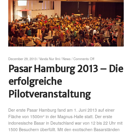
December 29, 2013
/
Vanda Nur Ilmi
/
News
/
Comments Off
Pasar Hamburg 2013 – Die
erfolgreiche
Pilotveranstaltung
Der erste Pasar Hamburg fand am 1. Juni 2013 auf einer
Fläche von 1500m² in der Magnus-Halle statt. Der erste
indonesische Basar in Deutschland war von 12 bis 22 Uhr mit
1500 Besuchern überfüllt. Mit den exotischen Basarständen